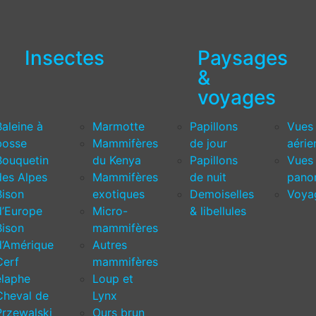
Insectes
Paysages
&
voyages
Baleine à
Marmotte
Papillons
Vues
bosse
Mammifères
de jour
aérie
Bouquetin
du Kenya
Papillons
Vues
des Alpes
Mammifères
de nuit
pano
Bison
exotiques
Demoiselles
Voya
d’Europe
Micro-
& libellules
Bison
mammifères
d’Amérique
Autres
Cerf
mammifères
élaphe
Loup et
Cheval de
Lynx
Przewalski
Ours brun