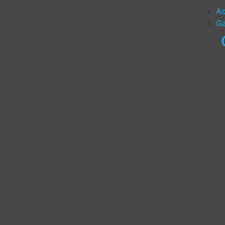
Ac
Ga