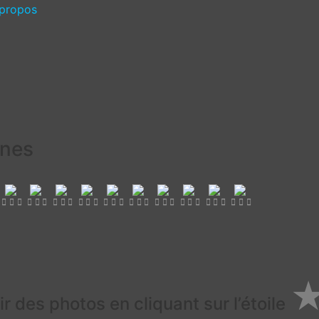
propos
ènes
r des photos en cliquant sur l’étoile