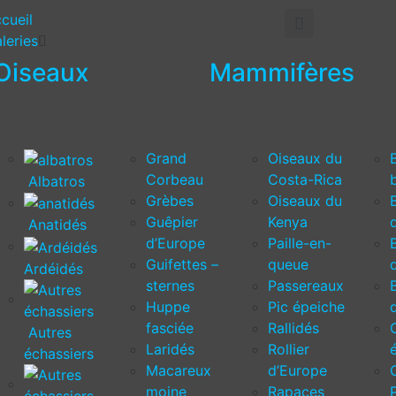
cueil
leries
Oiseaux
Mammifères
Grand
Oiseaux du
Corbeau
Costa-Rica
Albatros
Grèbes
Oiseaux du
Guêpier
Kenya
Anatidés
d’Europe
Paille-en-
Guifettes –
queue
Ardéidés
sternes
Passereaux
Huppe
Pic épeiche
fasciée
Rallidés
Autres
Laridés
Rollier
échassiers
Macareux
d’Europe
moine
Rapaces