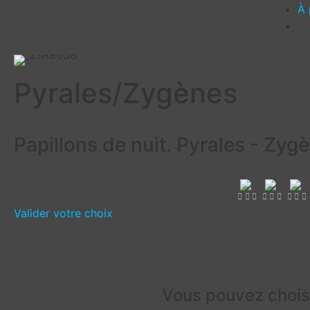
À 
Pyrales/Zygènes
Papillons de nuit. Pyrales - Zyg
Valider votre choix
Vous pouvez choisi