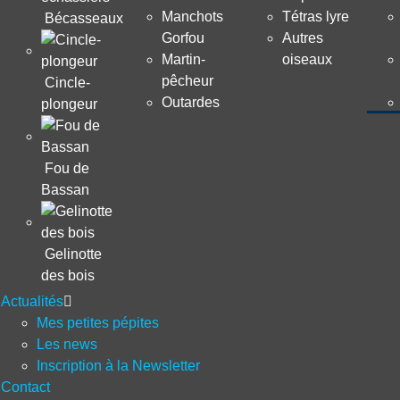
Manchots
Tétras lyre
Bécasseaux
Gorfou
Autres
Martin-
oiseaux
pêcheur
Cincle-
Outardes
plongeur
Fou de
Bassan
Gelinotte
des bois
Actualités
Mes petites pépites
Les news
Inscription à la Newsletter
Contact