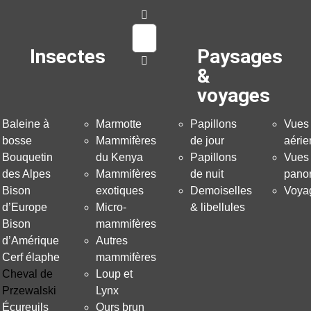
Insectes
Paysages
&
voyages
Baleine à
Marmotte
Papillons
Vues
bosse
Mammifères
de jour
aéri
Bouquetin
du Kenya
Papillons
Vues
des Alpes
Mammifères
de nuit
pano
Bison
exotiques
Demoiselles
Voya
d’Europe
Micro-
& libellules
Bison
mammifères
d’Amérique
Autres
Cerf élaphe
mammifères
Cheval de
Loup et
Przewalski
Lynx
Écureuils
Ours brun