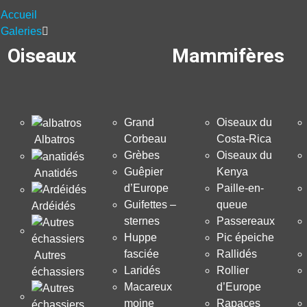
Accueil
Galeries
Oiseaux
Mammifères
Grand
Oiseaux du
Corbeau
Costa-Rica
Albatros
Grèbes
Oiseaux du
Guêpier
Kenya
Anatidés
d’Europe
Paille-en-
Guifettes –
queue
Ardéidés
sternes
Passereaux
Huppe
Pic épeiche
fasciée
Rallidés
Autres
Laridés
Rollier
échassiers
Macareux
d’Europe
moine
Rapaces